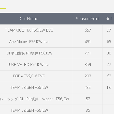
Car Name
Season Point
Rd.1
TEAM QUETTA F56JCW EVO
657
97
Abe Motors F56JCW evo
491
65
IDI 平田空調 RH坂井 F56JCW
471
80
JUKE VETRO F56JCW evo
359
47
BRP★F56JCW EVO
203
62
TEAM 5ZIGEN F56JCW
192
116
ーシング IDI・RH坂井・V-coat・F56JCW
57
TEAM 5ZIGEN F56JCW
36