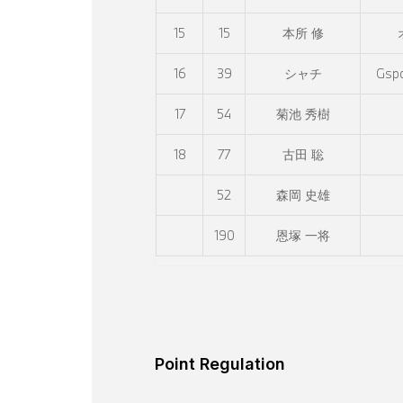
15
15
本所 修
16
39
シャチ
Gsp
17
54
菊池 秀樹
18
77
古田 聡
52
森岡 史雄
190
恩塚 一将
Point Regulation