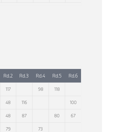
Rd.2
Rd.3
Rd.4
Rd.5
Rd.6
117
98
118
48
116
100
48
87
80
67
79
73