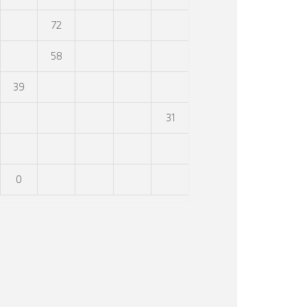
72
58
39
31
0