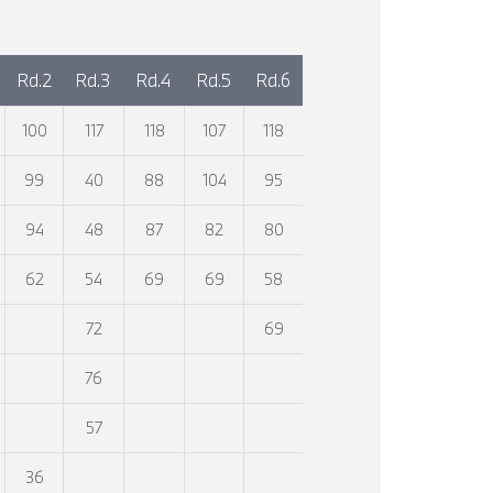
Rd.2
Rd.3
Rd.4
Rd.5
Rd.6
100
117
118
107
118
99
40
88
104
95
94
48
87
82
80
62
54
69
69
58
72
69
76
57
36