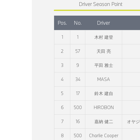
Driver Season Point
Pos.
No.
Driver
1
1
木村 建登
2
57
天田 亮
3
9
平田 雅士
4
34
MASA
5
17
鈴木 建自
6
500
HIROBON
7
16
嘉納 健二
オヤジレ
8
500
Charlie Cooper