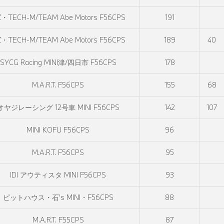
Z・TECH-M/TEAM Abe Motors F56CPS
191
Z・TECH-M/TEAM Abe Motors F56CPS
189
40
SYCG Racing MINI津/四日市 F56CPS
178
M.A.R.T. F56CPS
155
68
オヤジレーシング 12号車 MINI F56CPS
142
107
MINI KOFU F56CPS
96
M.A.R.T. F56CPS
95
IDI アウティスタ MINI F56CPS
93
ピットハウス・石’s MINI・F56CPS
88
M.A.R.T. F55CPS
87