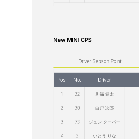
New MINI CPS
Driver Season Point
Pos.
No.
Driver
1
32
川福 健太
2
30
白戸 次郎
3
73
ジュン クーパー
4
3
いとう りな