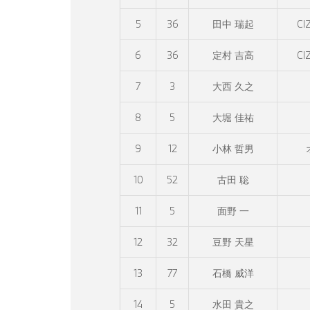
5
36
田中 瑞起
CI
6
36
定村 吉高
CI
7
3
大西 久之
8
5
大堀 佳祐
9
12
小林 哲男
10
52
古田 聡
11
5
面野 一
12
32
豆野 天星
13
77
石橋 威洋
14
5
水田 貴之