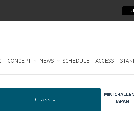
TI
RESULTS
G
CONCEPT
NEWS
SCHEDULE
ACCESS
STAN
MINI CHALLE
CLASS
↓
JAPAN