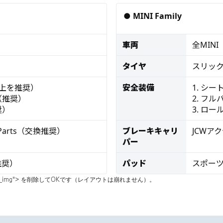
● MINI Family
車両
全MIN
タイヤ
スリッ
以上を推奨）
安全装備
1. シ
（推奨）
2. フ
奨）
3. ロ
e Parts（交換推奨）
ブレーキキャリ
JCWア
パー
推奨）
パッド
スポー
ycard__img"> を削除してOKです（レイアウトは崩れません）。