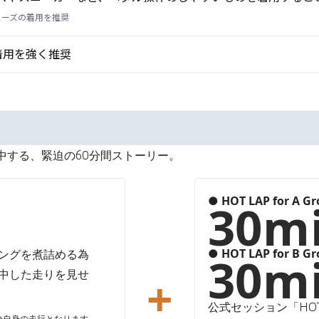
ューズの着用を推奨
の着用を強く推奨
中する、緊迫の60分間ストーリー。
● HOT LAP for A G
30m
● HOT LAP for B G
ングを煮詰める為
30m
中した走りを見せ
+
公式セッション「HO
者自分自身の走行となります。