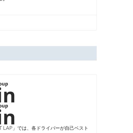
roup
in
roup
in
T LAP」では、各ドライバーが自己ベスト