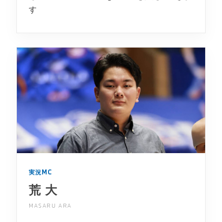
す
実況MC
荒 大
MASARU ARA