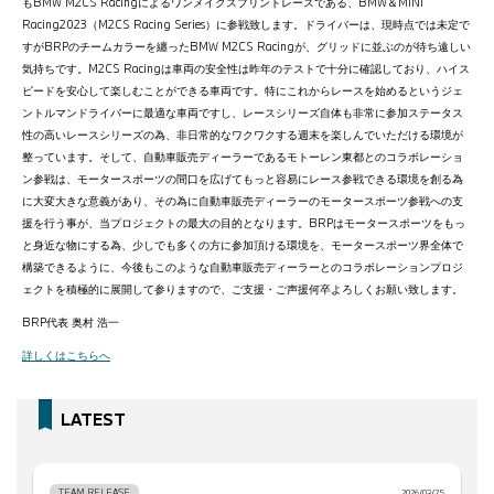
もBMW M2CS Racingによるワンメイクスプリントレースである、BMW＆MINI
Racing2023（M2CS Racing Series）に参戦致します。ドライバーは、現時点では未定で
すがBRPのチームカラーを纏ったBMW M2CS Racingが、グリッドに並ぶのが待ち遠しい
気持ちです。M2CS Racingは車両の安全性は昨年のテストで十分に確認しており、ハイス
ピードを安心して楽しむことができる車両です。特にこれからレースを始めるというジェ
ントルマンドライバーに最適な車両ですし、レースシリーズ自体も非常に参加ステータス
性の高いレースシリーズの為、非日常的なワクワクする週末を楽しんでいただける環境が
整っています。そして、自動車販売ディーラーであるモトーレン東都とのコラボレーショ
ン参戦は、モータースポーツの間口を広げてもっと容易にレース参戦できる環境を創る為
に大変大きな意義があり、その為に自動車販売ディーラーのモータースポーツ参戦への支
援を行う事が、当プロジェクトの最大の目的となります。BRPはモータースポーツをもっ
と身近な物にする為、少しでも多くの方に参加頂ける環境を、モータースポーツ界全体で
構築できるように、今後もこのような自動車販売ディーラーとのコラボレーションプロジ
ェクトを積極的に展開して参りますので、ご支援・ご声援何卒よろしくお願い致します。
BRP代表 奥村 浩一
詳しくはこちらへ
LATEST
TEAM RELEASE
2026/03/25