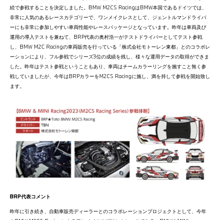
続で参戦することを決定しました。BMW M2CS RacingはBMW本国であるドイツでは、
非常に人気のあるレースカテゴリーで、ワンメイクレスとして、ジェントルマンドライバ
ーにも非常に参加しやすい車両性能やレースパッケージとなっています。昨年は車両及び
運用の導入テストを兼ねて、BRP代表の奥村浩一がテストドライバーとしてテスト参戦
し、BMW M2C Racingの車両販売を行っている「株式会社モトーレン東都」とのコラボレ
ーションにより、フル参戦でシリーズ3位の成績を残し、様々な運用データの取得ができま
した。昨年はテスト参戦ということもあり、車両はチームカラーリングを施すこと無く参
戦していましたが、今年はBRPカラーをM2CS Racingに施し、満を持して参戦を開始致し
ます。
BRP代表コメント
昨年に引き続き、自動車販売ディーラーとのコラボレーションプロジェクトとして、今年