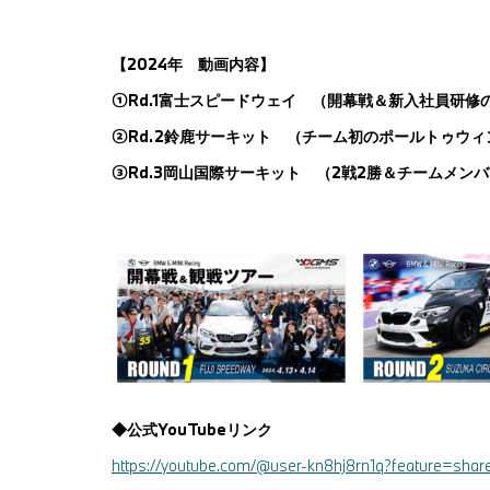
【
2024
年 動画内容】
①Rd.1
富士スピードウェイ （開幕戦＆新入社員研修
②Rd.2
鈴鹿サーキット （チーム初のポールトゥウィ
③
Rd.3
岡山国際サーキット （
2
戦
2
勝＆チームメンバ
◆公式
YouTube
リンク
https://youtube.com/@user-kn8hj8rn1q?feature=shar