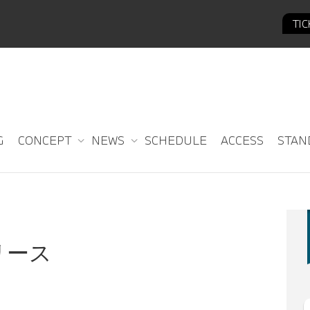
TI
E
G
CONCEPT
NEWS
SCHEDULE
ACCESS
STAN
リリース