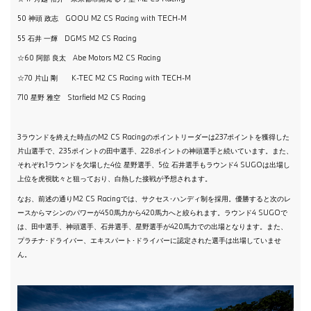
50 神頭 政志 GOOU M2 CS Racing with TECH-M
55 石井 一輝 DGMS M2 CS Racing
☆60 阿部 良太 Abe Motors M2 CS Racing
☆70 片山 剛 K-TEC M2 CS Racing with TECH-M
710 星野 雅空 Starfield M2 CS Racing
3ラウンドを終えた時点のM2 CS Racingのポイントリーダーは237ポイントを獲得した
片山選手で、235ポイントの田中選手、228ポイントの神頭選手と続いています。また、
それぞれ1ラウンドを欠場した4位 星野選手、5位 石井選手もラウンド4 SUGOは出場し
上位を虎視眈々と狙っており、白熱した接戦が予想されます。
なお、前述の通りM2 CS Racingでは、サクセス･ハンディ制を採用。優勝すると次のレ
ースからマシンのパワーが450馬力から420馬力へと絞られます。ラウンド4 SUGOで
は、田中選手、神頭選手、石井選手、星野選手が420馬力での出場となります。また、
プラチナ･ドライバー、エキスパート･ドライバーに認定された選手は出場していませ
ん。