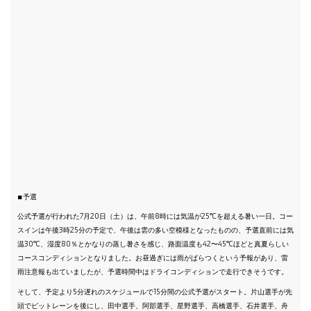
■予選
公式予選が行われた7月20日（土）は、午前8時には気温が25℃を超える暑い一日。コー
スインは午後3時25分の予定で、午後は雲の多い空模様となったものの、予選直前には気
温30℃、湿度80％とかなりの蒸し暑さを感じ、路面温度も42〜45℃ほどと真夏らしい
コースコンディションとなりました。お昼過ぎには雨がぱらつくという予報があり、雷
雨注意報も出ていましたが、予選時間中はドライコンディションで走行できそうです。
そして、予定より5分遅れのスケジュールで15分間の公式予選がスタート。片山選手が先
頭でピットレーンを後にし、田中選手、阿部選手、星野選手、高橋選手、石井選手、舟