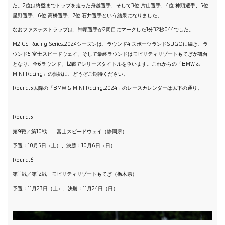
た。2位は終盤までトップを走った舟越選手、そして3位 片山選手、4位 神頭選手、5位
星野選手、6位 高橋選手、7位 石井選手という結果になりました。
なおファステストラップは、神頭選手が2周目にマークした1分32秒044でした。
M2 CS Racing Series.2024シーズンは、ラウンド4 スポーツランドSUGOに続き、ラ
ウンド5 富士スピードウェイ、そして最終ラウンドはモビリティリゾートもてぎが舞台
となり、全6ラウンド、12戦でシリーズタイトルを争います。これからの「BMW &
MINI Racing」の熱戦に、どうぞご期待ください。
Round.5以降の「BMW & MINI Racing.2024」のレースカレンダーは以下の通り。
Round.5
第9戦／第10戦 富士スピードウェイ（静岡県）
予選：10月5日（土）、決勝：10月6日（日）
Round.6
第11戦／第12戦 モビリティリゾートもてぎ（栃木県）
予選：11月23日（土）、決勝：11月24日（日）