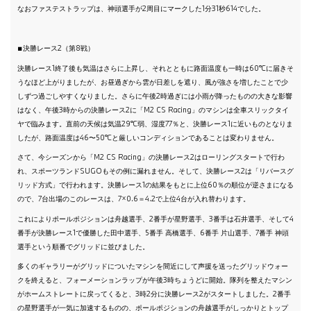
なおファステストラップは、神頭選手が2周目にマークした1分31秒614でした。
■決勝レース2（第8戦）
決勝レース1終了後も気温はさらに上昇し、それとともに路面温度も一時は60℃に届きそ
うなほど上がりましたが、お昼過ぎから雲が日差しを遮り、風が強さを増したことで少
しずつ過ごしやすくなりました。さらに午後2時過ぎには小雨が降ったものの大きな影響
はなく、午後3時からの決勝レース2に「M2 CS Racing」のマシンは全車スリックタイ
ヤで臨みます。直前の天候は気温29℃弱、湿度77％と、決勝レース1に近いものとなりま
したが、路面温度は46〜50℃と厳しいコンディションであることは変わりません。
さて、今シーズンから「M2 CS Racing」の決勝レース2はローリングスタートで行わ
れ、スポーツランドSUGOもその例に漏れません。そして、決勝レース2は「リバースグ
リッド方式」で行われます。決勝レース1の結果をもとに上位60％の順位が逆さまになる
ので、7台出場のこのレースは、7×0.6＝4.2で上位4台が入れ替わります。
これによりポールポジションは舟越選手、2番手が星野選手、3番手は石井選手、そして4
番手が決勝レース1で優勝した田中選手、5番手 高橋選手、6番手 片山選手、7番手 神頭
選手という順番でグリッドに並びました。
多くのギャラリーがグリッドについたマシンを間近にして声援を送ったグリッドウォー
クを終えると、フォーメーションラップが午後3時ちょうどに開始。隊列を整えたマシン
がホームストレートに戻ってくると、3時2分に決勝レース2がスタートしました。2番手
の星野選手が一気に加速するものの、ポールポジションの舟越選手がしっかりとトップ