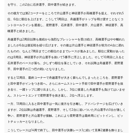
を守り、この2台に石井選手、田中選手が続きます。
その後方では第2コーナーをところで片山選手と神頭選手が高橋選手を捉え、それぞれ5
位、6位に順位を上げます。こうして1周目は、舟越選手がトップを明け渡すことなくコ
ントロールラインを通過し、星野選手、石井選手、田中選手、片山選手、神頭選手、高
橋選手と続きました。
舟越選手は2周目以降も後続から強烈なプレッシャーを受け続け、高橋選手はやや離れた
ましたが6台は接近戦を繰り広げます。その後は片山選手と神頭選手が前方の4台に遅れ
たものの、なんと7周目までこの順位のままでレースが進みました。順位に変動があった
のは8周目。神頭選手が片山選手を抜いて5番手に浮上しました。そして10周目に入ると
石井選手のペースが落ち、少しずつ順位を落としていき、それ以降は舟越選手、星野選
手、田中選手の三つ巴の戦いとなりました。
すると12周目、最終コーナーで舟越選手が大きく膨らんでしまったところを、星野選手
と田中選手がインをつき前へ。さらにホームストレート手前で田中選手が星野選手を抜
き去り、一躍トップに躍り出ました。しかし、3位に後退した舟越選手も負けてはいませ
ん。ストレートエンドで星野選手を抜き返し、2位へ浮上します。
一方、13周目に入ると田中選手は一気に後方を引き離し、アドバンテージを広げていき
ますが、2位以降は舟越選手、星野選手、そして2台に追いついた片山選手の3台が激しく
争い、星野選手と片山選手が接触。これにより星野選手は最終周にピットインし、ピッ
トチェッカーとなりました。
こうしてレースは14周で終了し、田中選手が決勝レース1に続いて見事2連勝を飾りまし