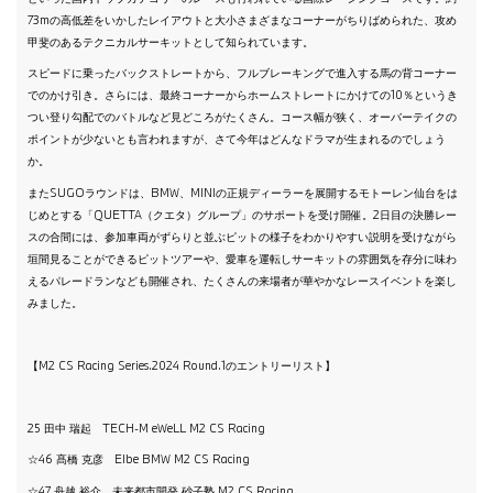
73mの高低差をいかしたレイアウトと大小さまざまなコーナーがちりばめられた、攻め
甲斐のあるテクニカルサーキットとして知られています。
スピードに乗ったバックストレートから、フルブレーキングで進入する馬の背コーナー
でのかけ引き。さらには、最終コーナーからホームストレートにかけての10％というき
つい登り勾配でのバトルなど見どころがたくさん。コース幅が狭く、オーバーテイクの
ポイントが少ないとも言われますが、さて今年はどんなドラマが生まれるのでしょう
か。
またSUGOラウンドは、BMW、MINIの正規ディーラーを展開するモトーレン仙台をは
じめとする「QUETTA（クエタ）グループ」のサポートを受け開催。2日目の決勝レー
スの合間には、参加車両がずらりと並ぶピットの様子をわかりやすい説明を受けながら
垣間見ることができるピットツアーや、愛車を運転しサーキットの雰囲気を存分に味わ
えるパレードランなども開催され、たくさんの来場者が華やかなレースイベントを楽し
みました。
【M2 CS Racing Series.2024 Round.1のエントリーリスト】
25 田中 瑞起 TECH-M eWeLL M2 CS Racing
☆46 髙橋 克彦 Elbe BMW M2 CS Racing
☆47 舟越 裕介 未来都市開発 砂子塾 M2 CS Racing