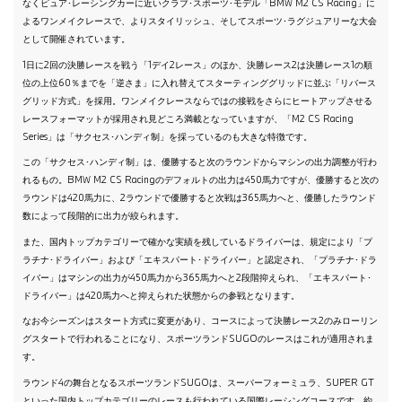
なくピュア･レーシングカーに近いクラブ･スポーツ･モデル「BMW M2 CS Racing」に
よるワンメイクレースで、よりスタイリッシュ、そしてスポーツ･ラグジュアリーな大会
として開催されています。
1日に2回の決勝レースを戦う「1デイ2レース」のほか、決勝レース2は決勝レース1の順
位の上位60％までを「逆さま」に入れ替えてスターティンググリッドに並ぶ「リバース
グリッド方式」を採用。ワンメイクレースならではの接戦をさらにヒートアップさせる
レースフォーマットが採用され見どころ満載となっていますが、「M2 CS Racing
Series」は「サクセス･ハンディ制」を採っているのも大きな特徴です。
この「サクセス･ハンディ制」は、優勝すると次のラウンドからマシンの出力調整が行わ
れるもの。BMW M2 CS Racingのデフォルトの出力は450馬力ですが、優勝すると次の
ラウンドは420馬力に、2ラウンドで優勝すると次戦は365馬力へと、優勝したラウンド
数によって段階的に出力が絞られます。
また、国内トップカテゴリーで確かな実績を残しているドライバーは、規定により「プ
ラチナ･ドライバー」および「エキスパート･ドライバー」と認定され、「プラチナ･ドラ
イバー」はマシンの出力が450馬力から365馬力へと2段階抑えられ、「エキスパート･
ドライバー」は420馬力へと抑えられた状態からの参戦となります。
なお今シーズンはスタート方式に変更があり、コースによって決勝レース2のみローリン
グスタートで行われることになり、スポーツランドSUGOのレースはこれが適用されま
す。
ラウンド4の舞台となるスポーツランドSUGOは、スーパーフォーミュラ、SUPER GT
といった国内トップカテゴリーのレースも行われている国際レーシングコースです。約