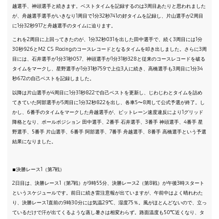
越選手、神頭選手と続きます。ベストタイムを記録するのは3周目あたりと思われました
が、舟越選手選手がいきなり1周目で1分32秒741の好タイムを記録し、片山選手が2周目
に1分32秒917と舟越選手のタイムに迫ります。
これを2周目に上回ってきたのが、1分32秒031を出した田中選手で、続く3周目には1分
30秒926とM2 CS Racingのコースレコードとなるタイムを叩き出しました。さらに3周
目には、石井選手が1分31秒057、神頭選手が1分31秒328と従来のコースレコードを破る
タイムをマークし、星野選手が1分31秒759で上位3人に続き、高橋選手も3周目に1分34
秒672の自己ベストを記録しました。
以降は片山選手が4周目に1分31秒822で自己ベストを更新し、じわじわとタイムを詰め
てきていた阿部選手が5周目に1分32秒822を出し、各車5〜8周して公式予選が終了。し
かし、6番手のタイムをマークした舟越選手が、ピットレーン速度違反により1グリッド
降格となり、ポールポジション 田中選手、2番手 石井選手、3番手 神頭選手、4番手 星
野選手、5番手 片山選手、6番手 阿部選手、7番手 舟越選手、8番手 高橋選手という予選
結果になりました。
■決勝レース1（第7戦）
2日目は、決勝レース1（第7戦）が9時55分、決勝レース2（第8戦）が午後3時スタート
というスケジュールです。前日に続き雷注意報が出ていますが、午前中はよく晴れわた
り、決勝レース1直前の9時30分には気温29℃、湿度75％。風がほとんどないので、立っ
ているだけで汗が出てくるような蒸し暑さは相変わらず。路面温度も50℃近くなり、タ