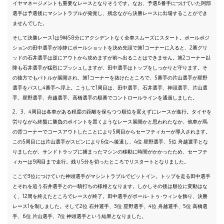
イヤマネージメントも重要なレースとなりそうです。なお、予選6番手につけていた阿部
選手は予選後にマシントラブルが発覚し、残念ながら決勝レースに出場することができ
ませんでした。
そして決勝レース1は9時58分にアクシデントなく全車スムーズにスタート。ポールポジ
ションの田中選手が冷静にポールショットを決め先頭で第1コーナーに入ると、2番グリ
ッドの石井選手は逆にアウトから攻めますが前へ出ることはできません。第2コーナー以
降も石井選手が猛烈にプッシュしますが、田中選手はトップをしっかりと守ります。そ
の後方でもバトルが展開され、第1コーナーを抜けたところで、5番手の片山選手が星野
選手をパスし4番手へ浮上。こうして1周目は、田中選手、石井選手、神頭選手、片山選
手、星野選手、舟越選手、高橋選手の順番でコントロールラインを通過しました。
2、3、4周目は各車がある程度の距離を保ちつつ順位を変えずにレースが進行。タイヤを
労りながら終盤に勝負のポイントを置くようなレース展開かと思われたなか、他車が馬
の背コーナーでコースアウトしたことにより5周目からセーフティカーが導入されます。
この5周目には片山選手がスピンにより6位へ後退し、4位 星野選手、5位 舟越選手とな
りましたが、サンドトラップに捕まったマシンの移動に時間がかかったため、セーフテ
ィカーは9周目まで走行。残り5分を切ったところでリスタートとなりました。
ここで3位につけていた神頭選手がマシントラブルでピットイン。トップを走る田中選手
とそれを追う石井選手との一騎打ちの様相となります。しかしその後は順位に変動はな
く、12周を終えたところでレースが終了。田中選手がポール･トゥ･ウィンを飾り、決勝
レース1を制しました。そして2位 石井選手、3位 星野選手、4位 舟越選手、5位 高橋選
手、6位 片山選手、7位 神頭選手という結果となりました。