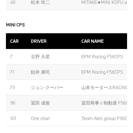
40
松本 玲二
MITAKE★MINI KOFU with
MINI CPS
CAR
DRIVER
CAR NAME
7
豆野 天星
EPM Racing F56CPS
71
飴井 康司
EPM Racing F56CPS
73
ジュン クーパー
山本モータースRACING MI
96
冨田 成俊
冨田商事☆制動屋 F56CP
101
One chan
Team Ales group F56CP