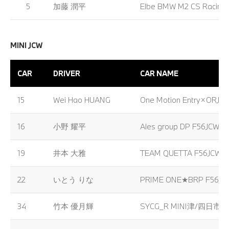
5
加藤 潤平
Elbe BMW M2 CS Racing
MINI JCW
CAR
DRIVER
CAR NAME
15
Wei Hao HUANG
One Motion Entry×ORJ 
16
小野 耀平
Ales group DP F56JCW E
19
井本 大雅
TEAM QUETTA F56JCW 
22
いとう りな
PRIME ONE★BRP F56JC
34
竹本 優月輝
SYCG_R MINI津/四日市 F