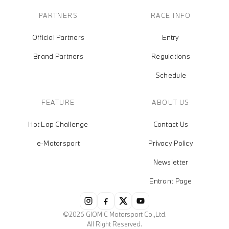
PARTNERS
RACE INFO
Official Partners
Entry
Brand Partners
Regulations
Schedule
FEATURE
ABOUT US
Hot Lap Challenge
Contact Us
e-Motorsport
Privacy Policy
Newsletter
Entrant Page
©2026 GIOMIC Motorsport Co.,Ltd.
All Right Reserved.