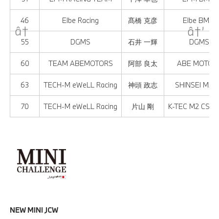
46
Elbe Racing
髙橋 克彦
Elbe BMW 
55
DGMS
石井 一輝
DGMS M2
60
TEAM ABEMOTORS
阿部 良太
ABE MOTORS
63
TECH-M eWeLL Racing
神頭 政志
SHINSEI M2C
70
TECH-M eWeLL Racing
片山 剛
K-TEC M2 CS Ra
NEW MINI JCW