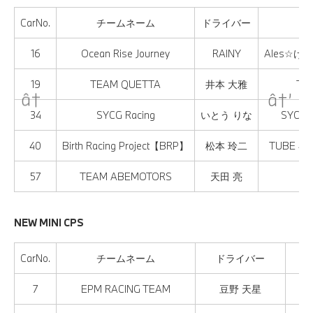
CarNo.
チームネーム
ドライバー
16
Ocean Rise Journey
RAINY
Ales☆け
19
TEAM QUETTA
井本 大雅
TE
34
SYCG Racing
いとう りな
SYCG 
40
Birth Racing Project【BRP】
松本 玲二
TUBE 40t
57
TEAM ABEMOTORS
天田 亮
AB
NEW MINI CPS
CarNo.
チームネーム
ドライバー
7
EPM RACING TEAM
豆野 天星