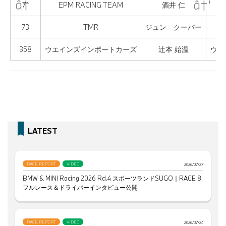
71
EPM RACING TEAM
酒井 仁
73
TMR
ジュン クーパー
358
ウエインズインポートカーズ
辻本 始温
ウエ
LATEST
RACE REPORT
VIDEO
2026/07/27
BMW & MINI Racing 2026 Rd.4 スポーツランドSUGO｜RACE 8
フルレース＆ドライバーインタビュー公開
RACE REPORT
VIDEO
2026/07/24