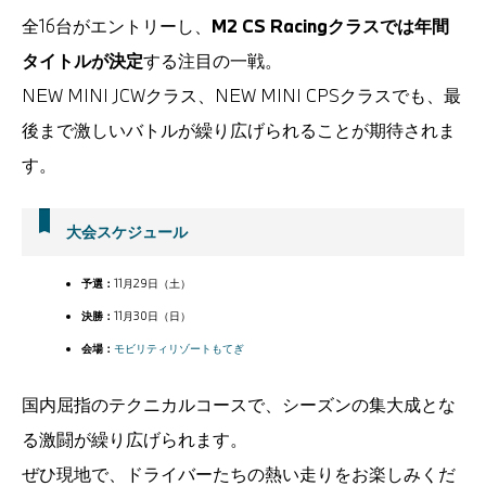
全16台がエントリーし、
M2 CS Racingクラスでは年間
タイトルが決定
する注目の一戦。
NEW MINI JCWクラス、NEW MINI CPSクラスでも、最
後まで激しいバトルが繰り広げられることが期待されま
す。
大会スケジュール
予選：
11月29日（土）
決勝：
11月30日（日）
会場：
モビリティリゾートもてぎ
国内屈指のテクニカルコースで、シーズンの集大成とな
る激闘が繰り広げられます。
ぜひ現地で、ドライバーたちの熱い走りをお楽しみくだ