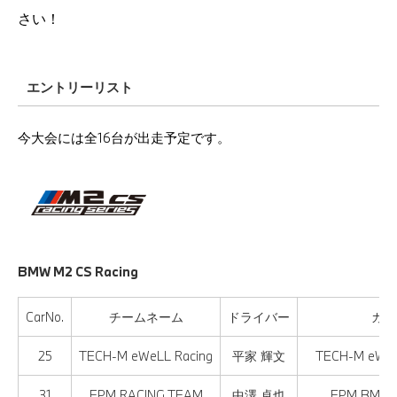
さい！
エントリーリスト
今大会には全16台が出走予定です。
BMW M2 CS Racing
CarNo.
チームネーム
ドライバー
カー
25
TECH-M eWeLL Racing
平家 輝文
TECH-M eWeL
31
EPM RACING TEAM
中澤 卓也
EPM BMW M