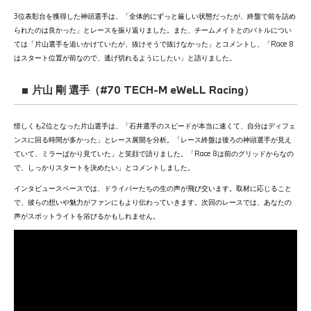
3位表彰台を獲得した神頭選手は、「全体的にずっと厳しい状態だったが、終盤で前を詰め
られたのは良かった」とレースを振り返りました。また、チームメイトとのバトルについ
ては「片山選手を追いかけていたが、抜けそうで抜けなかった」とコメントし、「Race 8
はスタート位置が前なので、逃げ切れるようにしたい」と語りました。
■ 片山 剛 選手（#70 TECH-M eWeLL Racing）
惜しくも2位となった片山選手は、「石井選手のスピードが本当に速くて、自分はディフェ
ンスに回る時間が多かった」とレース展開を分析。「レース終盤は後ろの神頭選手が見え
ていて、ミラーばかり見ていた」と笑顔で語りました。「Race 8は前のグリッドからなの
で、しっかりスタートを決めたい」とコメントしました。
インタビュースペースでは、ドライバーたちの生の声が飛び交います。取材に応じること
で、彼らの想いや魅力がファンにもより伝わっていきます。次回のレースでは、あなたの
声がスポットライトを浴びるかもしれません。