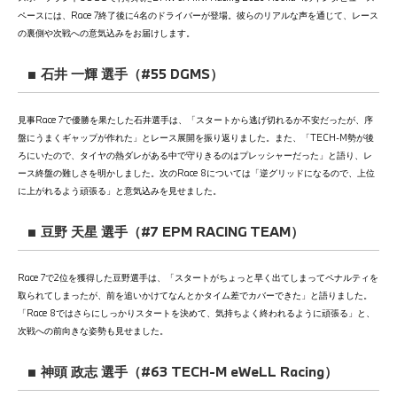
ペースには、Race 7終了後に4名のドライバーが登場。彼らのリアルな声を通じて、レース
の裏側や次戦への意気込みをお届けします。
■ 石井 一輝 選手（#55 DGMS）
見事Race 7で優勝を果たした石井選手は、「スタートから逃げ切れるか不安だったが、序
盤にうまくギャップが作れた」とレース展開を振り返りました。また、「TECH-M勢が後
ろにいたので、タイヤの熱ダレがある中で守りきるのはプレッシャーだった」と語り、レ
ース終盤の難しさを明かしました。次のRace 8については「逆グリッドになるので、上位
に上がれるよう頑張る」と意気込みを見せました。
■ 豆野 天星 選手（#7 EPM RACING TEAM）
Race 7で2位を獲得した豆野選手は、「スタートがちょっと早く出てしまってペナルティを
取られてしまったが、前を追いかけてなんとかタイム差でカバーできた」と語りました。
「Race 8ではさらにしっかりスタートを決めて、気持ちよく終われるように頑張る」と、
次戦への前向きな姿勢も見せました。
■ 神頭 政志 選手（#63 TECH-M eWeLL Racing）