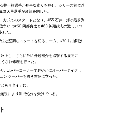
 石井一輝選手が見事な走りを見せ、シリーズ首位浮
#7 豆野天星選手が激戦を制した。
ッド方式でのスタートとなり、#55 石井一輝が最前列
争いは#60 阿部良太と#63 神頭政志の激しいバ
取した。
邦博が2位と堅調なスタートを切る。一方、#70 片山剛は
位に浮上し、さらに#47 舟越裕介を追撃する展開に。
なくされ修理を行った。
残しのリボルバーコーナーで鮮やかにオーバーテイクし
3 ジュン クーパーを抜き首位に立った。
者ともリタイアに。
ー無視により訓戒処分を受けている。
ト