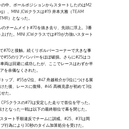
の中、ポールポジションからスタートしたのはM2
cing）、MINI JCWクラスは#19 井本大雅（TEAM
ー（TMR）となった。
ルのチームメイト#70を抜き去り、先頭に浮上。3番
上げた。MINI JCWクラスでは#19が力強いスタート
て#70と接触。続くリボルバーコーナーで大きな事
みで#55のリアバンパーをほぼ破損。さらに#25はコ
の車両は回避に成功したが、ここでレースはわずか半
タイアを余儀なくされた。
トップ、#55が2位、#47 舟越裕介が3位につける展
けた後、レースに復帰。#46 髙橋克彦が初めて3位
見せた。
INI CPSクラスの#73は安定した走りで首位を守った。
開けとなった一戦は以下の最終順位で幕を閉じた。
スタート手順違反でチームに訓戒、#25、#31は岡
イブ行為により30秒のタイム加算処分を受けた。