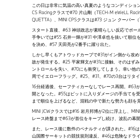
この日は非常に気温の高い真夏のようなコンディション
CS Racingクラスで#70 片山剛（TECH-M eWeLL Ra
QUETTA）、MINI CPSクラスは#73 ジュン クーパ
スタート直後、#63 神頭政志が素晴らしい反応でポー
手争いでは#55 石井一輝が#31 中澤卓也を抜いて順位を
を決め、#57 天田亮が2番手に躍り出た。
しかし早くもアトウッドカーブで#31がイン側から攻め
故が発生する。#25 平家輝文が#31に接触、そのはず
ントロールを失い、#70にも衝突してしまう。幸い他
周でイエローフラッグ。#25、#31、#70の3台はリ
16分経過後、セーフティカーなしでレース再開。#63が
開となった。#55はピットに入りダメージの手当てを受
まで順位を上げるなど、混戦の中で新たな勢力も顔を
MINI JCWクラスでは#16 岩月邦博が2位に浮上し、M
レース終盤まで#63が首位をキープし続け、波乱の幕
また、レース後に数件のペナルティが課された。#16は
山国際サーキットの競技規則違反、#46は危険なドラ