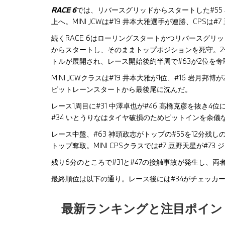
RACE 6
では、リバースグリッドからスタートした#55
上へ。MINI JCWは#19 井本大雅選手が連勝、CPSは
続くRACE 6はローリングスタートかつリバースグリ
からスタートし、そのままトップポジションを死守。2位
トルが展開され、レース開始後約半周で#63が2位を奪
MINI JCWクラスは#19 井本大雅が1位、#16 岩月
ピットレーンスタートから最後尾に沈んだ。
レース1周目に#31 中澤卓也が#46 髙橋克彦を抜き4
#34 いとうりなはタイヤ破損のためピットインを余儀
レース中盤、#63 神頭政志がトップの#55を12分
トップ奪取。MINI CPSクラスでは#7 豆野天星が#7
残り6分のところで#31と#47の接触事故が発生し、両
最終順位は以下の通り。レース後には#34がチェッカ
最新ランキングと注目ポイン