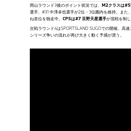
岡山ラウンド3後のポイント状況では、
M2クラスは#5
選手、#31 中澤卓也選手が2位・3位圏内を維持。また
ね首位を独走中。
CPSは#7 豆野天星選手
が混戦を制し
次戦ラウンド4はSPORTSLAND SUGOでの開催
シリーズ争いの流れが再び大きく動く予感が漂う。