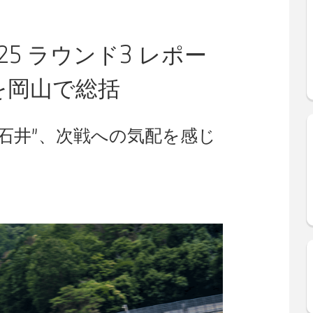
 2025 ラウンド3 レポー
を岡山で総括
石井”、次戦への気配を感じ