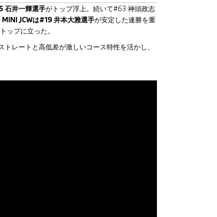
5 石井一輝選手
がトップ浮上。続いて#63 神頭政志
、
MINI JCWは#19 井本大雅選手
が安定した連勝を重
トップに立った。
。高速ストレートと高低差が激しいコース特性を活かし、