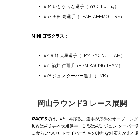
#34 いとう りな選手（SYCG Racing）
#57 天田 亮選手（TEAM ABEMOTORS）
MINI CPSクラス
：
#7 豆野 天星選手（EPM RACING TEAM）
#71 酒井 仁選手（EPM RACING TEAM）
#73 ジュン クーパー選手（TMR）
岡山ラウンド3 レース展開
RACE 5
では、#63 神頭政志選手が序盤のオープニン
JCWは#19 井本大雅選手、CPSは#73 ジュン ク
に食らいついたドライバーたちの冷静な対応力が光る