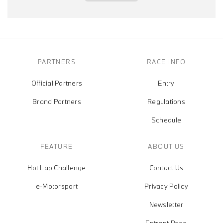
PARTNERS
RACE INFO
Official Partners
Entry
Brand Partners
Regulations
Schedule
FEATURE
ABOUT US
Hot Lap Challenge
Contact Us
e-Motorsport
Privacy Policy
Newsletter
Entrant Page