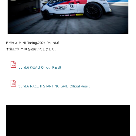
BMW ＆ MINI Racing.2024 Round.6
予選正式Resultを公開いたしました。
round.6 QUALI Official Result
round.6 RACE 11 STARTING GRID Official Result