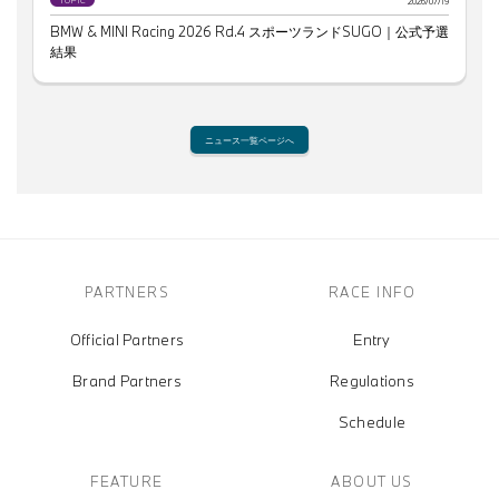
2026/07/19
BMW & MINI Racing 2026 Rd.4 スポーツランドSUGO｜公式予選
結果
ニュース一覧ページへ
PARTNERS
RACE INFO
Official Partners
Entry
Brand Partners
Regulations
Schedule
FEATURE
ABOUT US