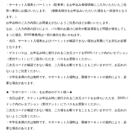
・サーキット入場券とパーミット（駐車券）をお申込み者様情報にご入力いただいたご住
所へ事前にお届けいたします。 （複数名様分をお申込みいただいた場合も一括送付となり
ます。）
お申込時のご入力内容にお間違えがないようご注意のほどお願いいたします。
なお、ご入力内容の誤りにより、パス類のお届けに紛失や配送遅延など問題が発生してし
まった場合、BMR事務局は一切の責任を負いかねます。
・当日、サーキット入場券およびパーミットが確認できない場合は実費にてお支払が必要
となります。
・ゲストパスは、お申込み時に発行される二次元コードをBMRパドック内のレセプション
（受付テント）にてご提示いただき、パスをお受取りください。
二次元コードが確認できない場合、ご入場をお断りすることもございますので、お忘れの
ないようご注意ください。
・小学生未満の方は無料です。※サーキット入場料は、開催サーキットの規約により、必
要な場合があります。
★「サポーター・パス」をお求めのゲスト様へ★
・当日は必ず、チケットお申込み時に発行される二次元コードをお持ちいただき、BMRパ
ドック内のレセプション（受付テント）にてパスをお受取りください。
二次元コードが確認できない場合、ご入場をお断りすることもございますので、お忘れの
ないようご注意ください。
・中学生未満の方は無料です。※サーキット入場料は、開催サーキットの規約により、必
要な場合があります。