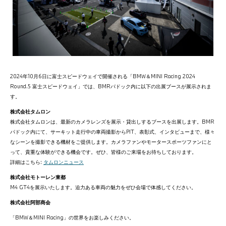
2024年10月6日に富士スピードウェイで開催される「BMW＆MINI Racing 2024
Round.5 富士スピードウェイ」では、BMRパドック内に以下の出展ブースが展示されま
す。
株式会社タムロン
株式会社タムロンは、最新のカメラレンズを展示・貸出しするブースを出展します。BMR
パドック内にて、サーキット走行中の車両撮影からPIT、表彰式、インタビューまで、様々
なシーンを撮影できる機材をご提供します。カメラファンやモータースポーツファンにと
って、貴重な体験ができる機会です。ぜひ、皆様のご来場をお待ちしております。
詳細はこちら:
タムロンニュース
株式会社モトーレン東都
M4 GT4を展示いたします。迫力ある車両の魅力をぜひ会場で体感してください。
株式会社阿部商会
「BMW＆MINI Racing」の世界をお楽しみください。