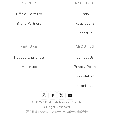
PARTNERS
RACE INFO
Official Partners
Entry
Brand Partners
Regulations
Schedule
FEATURE
ABOUT US
Hot Lap Challenge
Contact Us
e-Motorsport
Privacy Policy
Newsletter
Entrant Page
©2026 GIOMIC Motorsport Co.,Ltd.
All Right Reserved.
運営組織：ジオミックモータースポーツ株式会社