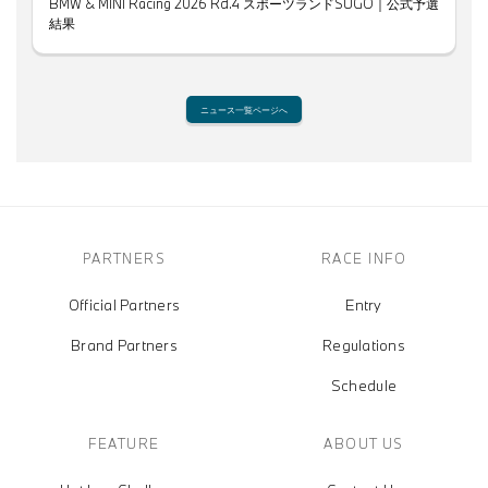
BMW & MINI Racing 2026 Rd.4 スポーツランドSUGO｜公式予選
結果
ニュース一覧ページへ
PARTNERS
RACE INFO
Official Partners
Entry
Brand Partners
Regulations
Schedule
FEATURE
ABOUT US