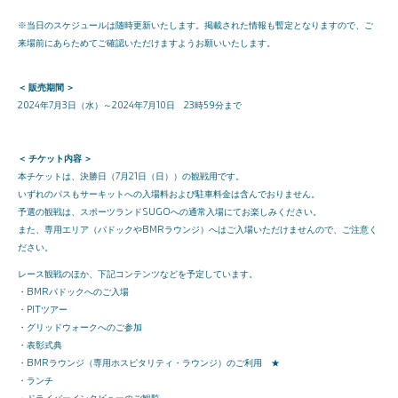
※当日のスケジュールは随時更新いたします。掲載された情報も暫定となりますので、ご
来場前にあらためてご確認いただけますようお願いいたします。
＜ 販売期間 ＞
2024年7月3日（水）～2024年7月10日 23時59分まで
＜ チケット内容 ＞
本チケットは、決勝日（7月21日（日））の観戦用です。
いずれのパスもサーキットへの入場料および駐車料金は含んでおりません。
予選の観戦は、スポーツランドSUGOへの通常入場にてお楽しみください。
また、専用エリア（パドックやBMRラウンジ）へはご入場いただけませんので、ご注意く
ださい。
レース観戦のほか、下記コンテンツなどを予定しています。
・BMRパドックへのご入場
・PITツアー
・グリッドウォークへのご参加
・表彰式典
・BMRラウンジ（専用ホスピタリティ・ラウンジ）のご利用 ★
・ランチ