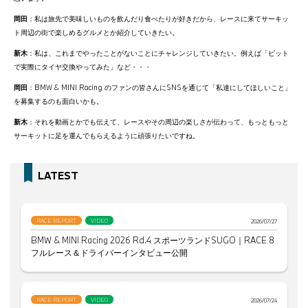
岡田
：私は旅先で美味しいものを飲んだり食べたりが好きだから、レースに来てサーキッ
ト周辺の街で楽しめるグルメとか紹介していきたい。
新木
：私は、これまでやったことがないことにチャレンジしていきたい。例えば「ピット
で実際にタイヤ交換やってみた」など・・・
岡田
：BMW & MINI Racing のファンの皆さんにSNSを通じて「私達にしてほしいこと」
を募集するのも面白いかも。
新木
：それを動画とかでも伝えて、レースやその周辺の楽しさが伝わって、もっともっと
サーキットに足を運んでもらえるように頑張りたいですね。
LATEST
RACE REPORT
VIDEO
2026/07/27
BMW & MINI Racing 2026 Rd.4 スポーツランドSUGO｜RACE 8
フルレース＆ドライバーインタビュー公開
RACE REPORT
VIDEO
2026/07/24