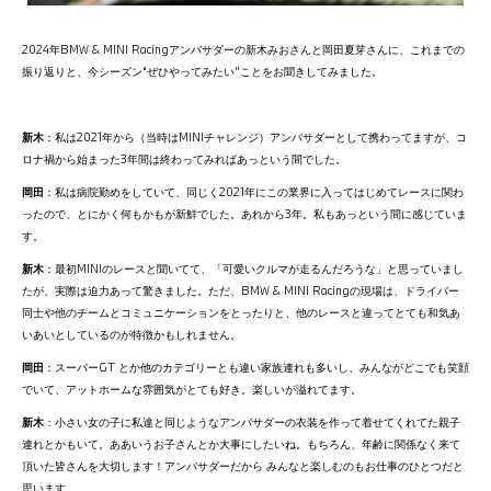
2024年BMW & MINI Racingアンバサダーの新木みおさんと岡田夏芽さんに、これまでの
振り返りと、今シーズン“ぜひやってみたい”ことをお聞きしてみました。
新木
：私は2021年から（当時はMINIチャレンジ）アンバサダーとして携わってますが、コ
ロナ禍から始まった3年間は終わってみればあっという間でした。
岡田
：私は病院勤めをしていて、同じく2021年にこの業界に入ってはじめてレースに関わ
ったので、とにかく何もかもが新鮮でした。あれから3年。私もあっという間に感じていま
す。
新木
：最初MINIのレースと聞いてて、「可愛いクルマが走るんだろうな」と思っていまし
たが、実際は迫力あって驚きました。ただ、BMW & MINI Racingの現場は、ドライバー
同士や他のチームとコミュニケーションをとったりと、他のレースと違ってとても和気あ
いあいとしているのが特徴かもしれません。
岡田
：スーパーGT とか他のカテゴリーとも違い家族連れも多いし、みんながどこでも笑顔
でいて、アットホームな雰囲気がとても好き。楽しいが溢れてます。
新木
：小さい女の子に私達と同じようなアンバサダーの衣装を作って着せてくれてた親子
連れとかもいて。ああいうお子さんとか大事にしたいね。もちろん、年齢に関係なく来て
頂いた皆さんを大切します！アンバサダーだから みんなと楽しむのもお仕事のひとつだと
思います。