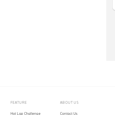
FEATURE
ABOUT US
Hot Lap Challenge
Contact Us