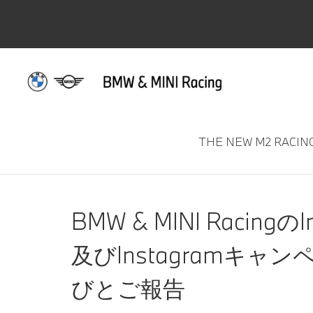
NEWS & TOPIC
THE NEW M2 RACIN
BMW & MINI Racing
及びInstagramキ
びとご報告