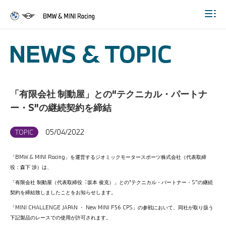
Togg
NEWS & TOPIC
「有限会社 制動屋」との“テクニカル・パートナ
ー・S”の継続契約を締結
05/04/2022
TOPIC
「BMW & MINI Racing」を運営するジオミックモータースポーツ株式会社（代表取締
役：森下 渉）は、
「有限会社 制動屋（代表取締役︓坂本 俊克）」との“テクニカル・パートナー・S”の継続
契約を締結致しましたことをお知らせします。
「MINI CHALLENGE JAPAN ・ New MINI F56 CPS」の参戦において、同社が取り扱う
下記製品のレースでの使用が許可されます。