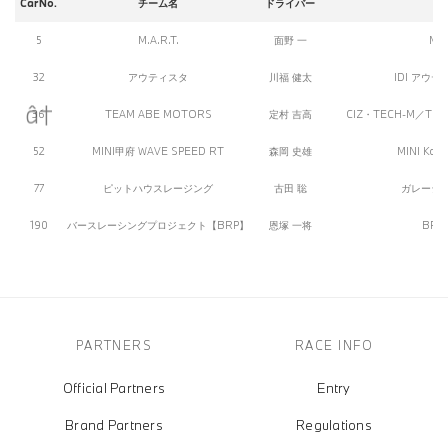
CarNo.
チーム名
ドライバー
5
M.A.R.T.
面野 一
M.A
32
アウティスタ
川福 健太
IDI アウテ
36
TEAM ABE MOTORS
定村 吉高
CIZ・TECH-M／TE
52
MINI甲府 WAVE SPEED RT
森岡 史雄
MINI Kofu
77
ピットハウスレージング
古田 聡
ガレージピ
190
バースレーシングプロジェクト【BRP】
恩塚 一将
BRP★
PARTNERS
RACE INFO
Official Partners
Entry
Brand Partners
Regulations