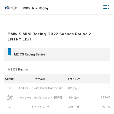
Togg
BMW & MINI Racing. 2022 Season Round 2.
ENTRY LIST
M2 CS Racing Series
M2 CS Racing
CarNo.
チーム名
ドライバー
8
LOVECARS! With BMW Team Studie
河口まなぶ
LO
18
バースレーシングプロジェクト【BRP】
奥村 浩一
BRP★Toto
55
ダイワグループ
石井 一輝
M2 CS 