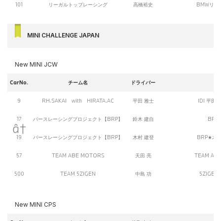
101
リーガルトップレーシング
高橋裕史
BMWリー
MINI CHALLENGE JAPAN
New MINI JCW
CarNo.
チーム名
ドライバー
9
RH.SAKAI with HIRATA.AC
平田 雅士
IDI 平田
17
バースレーシングプロジェクト【BRP】
鈴木 建自
BRP★
19
バースレーシングプロジェクト【BRP】
木村 建登
BRP★木村
57
TEAM ABE MOTORS
天田 亮
TEAM ABE
500
TEAM 5ZIGEN
中島 功
5ZIGEN 
New MINI CPS