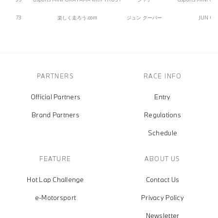
73
楽しく走ろう.com
ジュン クーパー
JUN CO
PARTNERS
RACE INFO
Official Partners
Entry
Brand Partners
Regulations
Schedule
FEATURE
ABOUT US
Hot Lap Challenge
Contact Us
e-Motorsport
Privacy Policy
Newsletter