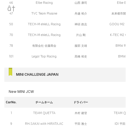
46
Elbe Racing
山西 康司
Elbe BM
47
TVC Team Plusone
舟越 裕介
未来都市開発 砂
50
TECH-M eWeLL Racing
神頭 政志
GOOU M2 CS 
70
TECH-M eWeLL Racing
片山 剛
K-TEC M2 CS 
78
有限会社 佐藤商会
服部 文雄
BMW RS 
101
Legal Top Racing
髙橋 裕史
BMW Leg
MINI CHALLENGE JAPAN
New MINI JCW
CarNo.
チームネーム
ドライバー
1
TEAM QUETTA
木村 建登
TEAM QUE
9
RH.SAKAI with HIRATA.AC
平田 雅士
IDI 平田空