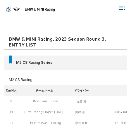
Togg
BMW & MINI Racing. 2023 Season Round 3.
ENTRY LIST
M2 CS Racing Series
M2 CS Racing
CarNo.
チームネーム
ドライバー
8
BMW Team Studie
近藤 翼
Stu
19
Birth Racing Project【BRP】
奥村 浩一
BRP★Toto 
25
TECH-M eWeLL Racing
水元 寛規
TECH-M eW