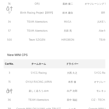
16
ORJ
嘉納 健二
オヤジレーシング IDI・
17
Birth Racing Project【BRP】
鈴木 建自
BRP★
34
TEAM Abemotors
MASA
JUKE VE
57
TEAM Abemotors
天田 亮
Abe Mot
500
Team 5ZIGEN
HIROBON
TEAM 5
New MINI CPS
CarNo.
チームネーム
ドライバー
3
SYCG Racing
大西 久之
SYCG Raci
15
OYAJI RACING JAPAN
本所 修
オヤジレーシング
30
楽しく走ろう.com
白戸 次郎
モレキュール 
36
TEAM Abemotors
田中 瑞起
CIZ・TECH-M/
39
Gsports MINI OKAYAMA with TRUST
シャチ
Gsports MINI O