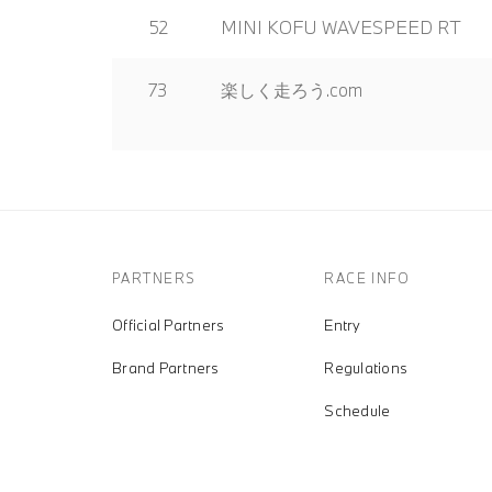
52
MINI KOFU WAVESPEED RT
73
楽しく走ろう.com
PARTNERS
RACE INFO
Official Partners
Entry
Brand Partners
Regulations
Schedule