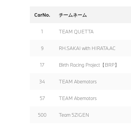
CarNo.
チームネーム
1
TEAM QUETTA
9
RH.SAKAI with HIRATA.AC
17
Birth Racing Project【BRP】
34
TEAM Abemotors
57
TEAM Abemotors
500
Team 5ZIGEN