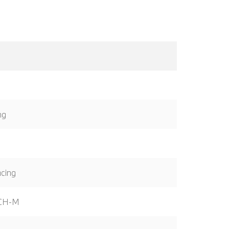
ng
ing
ECH-M