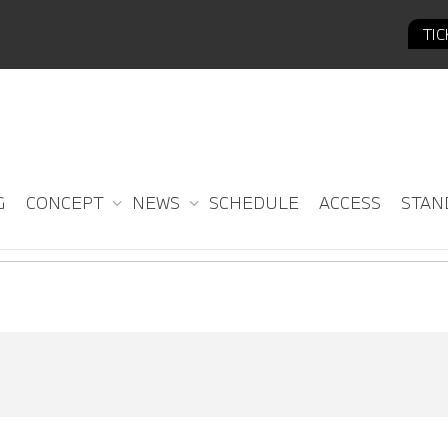
TI
G
CONCEPT
NEWS
SCHEDULE
ACCESS
STAN
Season Round 1. ENTRY LIST