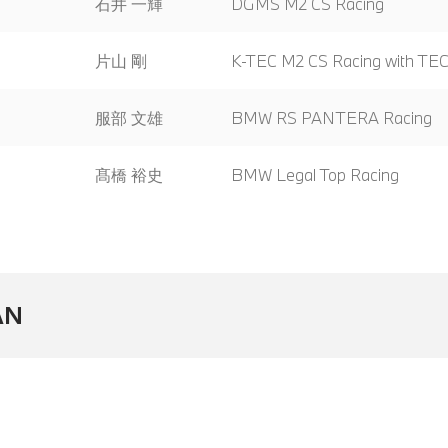
石井 一輝
DGMS M2 CS Racing
片山 剛
K-TEC M2 CS Racing with T
服部 文雄
BMW RS PANTERA Racing
髙橋 裕史
BMW Legal Top Racing
AN