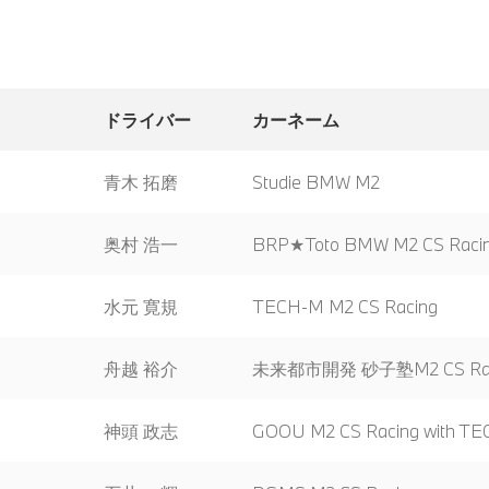
ドライバー
カーネーム
青木 拓磨
Studie BMW M2
奥村 浩一
BRP★Toto BMW M2 CS Raci
水元 寛規
TECH-M M2 CS Racing
舟越 裕介
未来都市開発 砂子塾M2 CS Rac
神頭 政志
GOOU M2 CS Racing with T