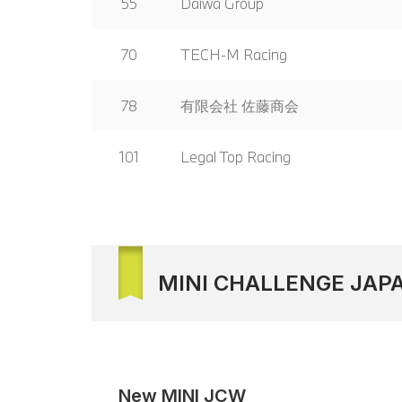
55
Daiwa Group
70
TECH-M Racing
78
有限会社 佐藤商会
101
Legal Top Racing
MINI CHALLENGE JAP
New MINI JCW