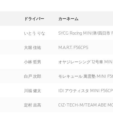
ドライバー
カーネーム
いとう りな
SYCG Racing MINI津/四日市 
大堀 佳祐
M.A.R.T. F56CPS
小林 哲男
オヤジレーシング 12号車 MINI 
白戸 次郎
モレキュール 萬雲塾 MINI F5
川福 健太
IDI アウティスタ MINI F56CP
定村 吉高
CIZ･TECH-M/TEAM ABE M