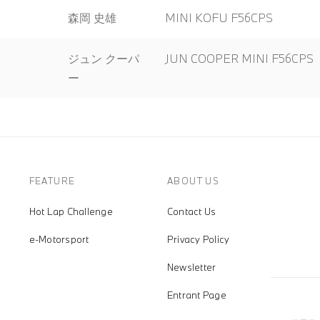
森岡 史雄
MINI KOFU F56CPS
ジュン クーパ
JUN COOPER MINI F56CPS
ー
FEATURE
ABOUT US
Hot Lap Challenge
Contact Us
e-Motorsport
Privacy Policy
Newsletter
Entrant Page