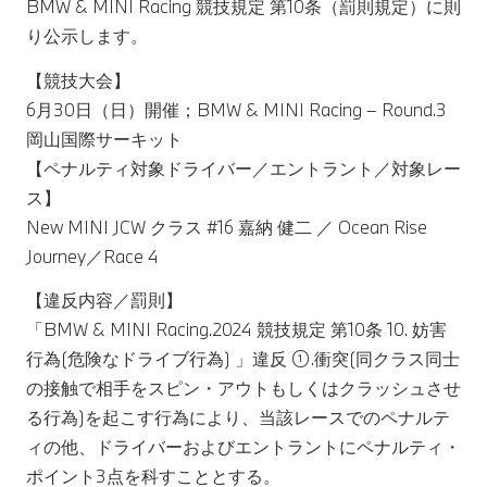
BMW & MINI Racing 競技規定 第10条（罰則規定）に則
り公示します。
【競技大会】
6月30日（日）開催；BMW & MINI Racing – Round.3
岡山国際サーキット
【ペナルティ対象ドライバー／エントラント／対象レー
ス】
New MINI JCW クラス #16 嘉納 健二 ／ Ocean Rise
Journey／Race 4
【違反内容／罰則】
「BMW & MINI Racing.2024 競技規定 第10条 10. 妨害
行為(危険なドライブ行為) 」違反 ①.衝突(同クラス同士
の接触で相手をスピン・アウトもしくはクラッシュさせ
る行為)を起こす行為により、当該レースでのペナルテ
ィの他、ドライバーおよびエントラントにペナルティ・
ポイント3点を科すこととする。