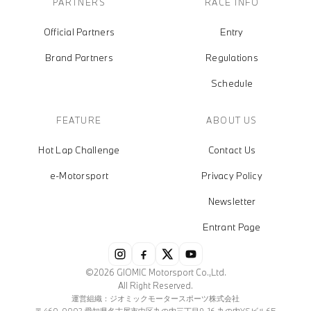
PARTNERS
RACE INFO
Official Partners
Entry
Brand Partners
Regulations
Schedule
FEATURE
ABOUT US
Hot Lap Challenge
Contact Us
e-Motorsport
Privacy Policy
Newsletter
Entrant Page
©2026 GIOMIC Motorsport Co.,Ltd.
All Right Reserved.
運営組織：ジオミックモータースポーツ株式会社
〒460-0002 愛知県名古屋市中区丸の内三丁目9-16 丸の内YSビル6F