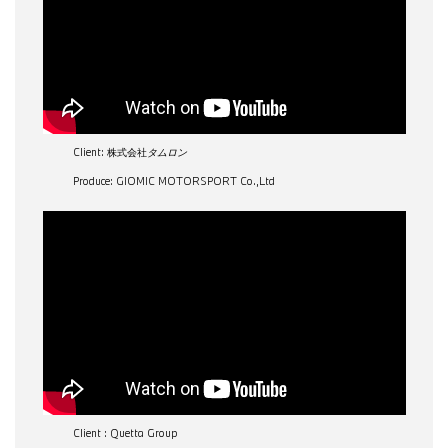
Client: 株式会社
タムロン
Produce: GIOMIC MOTORSPORT Co.,Ltd
Client : Quetta Group