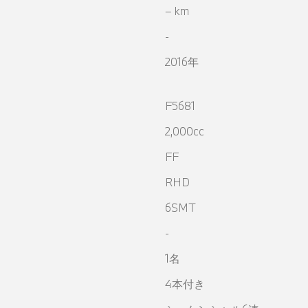
– km
-
2016年
F5681
2,000cc
FF
RHD
6SMT
-
1名
4本付き