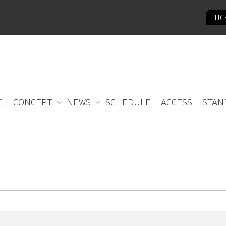
TI
 SALE
G
CONCEPT
NEWS
SCHEDULE
ACCESS
STAN