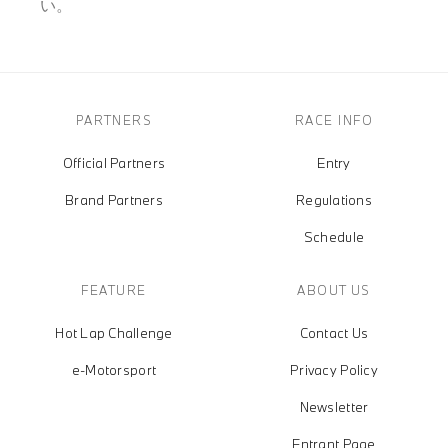
い。
PARTNERS
RACE INFO
Official Partners
Entry
Brand Partners
Regulations
Schedule
FEATURE
ABOUT US
Hot Lap Challenge
Contact Us
e-Motorsport
Privacy Policy
Newsletter
Entrant Page